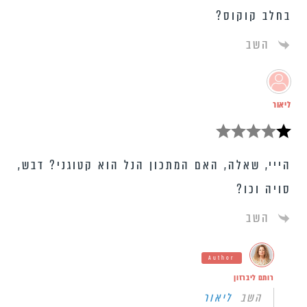
בחלב קוקוס?
השב
ליאור
הייי, שאלה, האם המתכון הנל הוא קטוגני? דבש,
סויה וכו?
השב
Author
רותם ליברזון
השב
ליאור