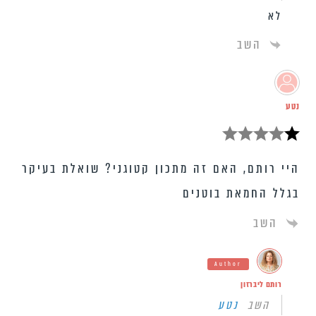
לא
השב
נטע
היי רותם, האם זה מתכון קטוגני? שואלת בעיקר
בגלל החמאת בוטנים
השב
Author
רותם ליברזון
השב
נטע