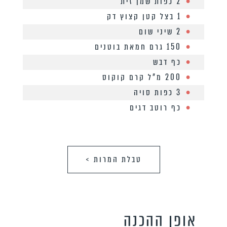
2 כפות שמן זית
1 בצל קטן קצוץ דק
2 שיני שום
150 גרם חמאת בוטנים
כף דבש
200 מ”ל קרם קוקוס
3 כפות סויה
כף רוטב דגים
טבלת המרות >
אופן ההכנה