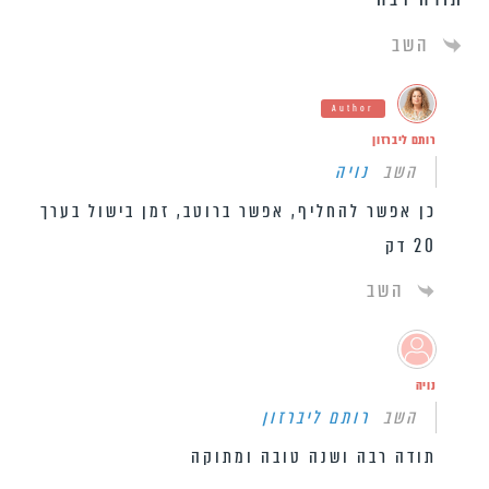
השב
Author
רותם ליברזון
השב
נויה
כן אפשר להחליף, אפשר ברוטב, זמן בישול בערך
20 דק
השב
נויה
השב
רותם ליברזון
תודה רבה ושנה טובה ומתוקה