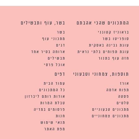
המתכונים שהכי אהבתם
בשר, עוף ותבשילים
בראוניז קטוגני
בשר
סופריטו בשר
מתכוני עוף
עוגת גבינה באסקית
דגים
עוגת תפוחים בלתי נראית
ארוחה בסיר אחד
חזה עוף בתנור
תבשילים
אוכל פרסי
תוספות, צמחוני וטבעוני
דפים
אורז
עמוד הבית
תפוח אדמה
כל המתכונים
פסטה
אודות רותם ליברזון
סלטים
טבלת המרות
מתכונים טבעוניים
פרסומים במדיה
מתכונים צמחוניים
חנות
תנאי שימוש
מפת האתר