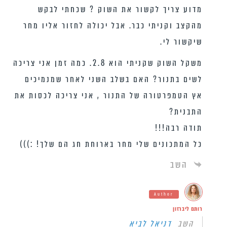
מדוע צריך לקשור את השוק ? שכחתי לבקש
מהקצב וקניתי כבר. אבל יכולה לחזור אליו מחר
שיקשור לי.
משקל השוק שקניתי הוא 2.8. כמה זמן אני צריכה
לשים בתנור? האם בשלב השני לאחר שמנמיכים
אץ הטמפרטורה של התנור , אני צריכה לכסות את
התבנית?
תודה רבה!!!
כל המתכונים שלי מחר בארוחת חג הם שלך! :)))
השב
Author
רותם ליברזון
השב
דניאל לביא