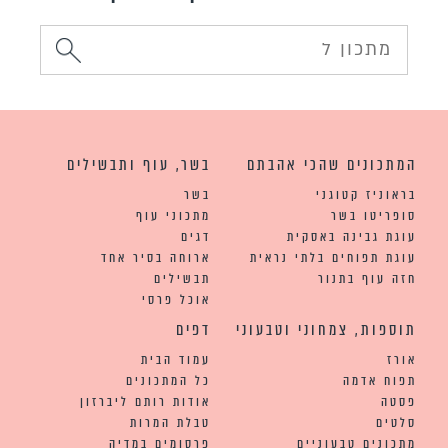
המתכונים שהכי אהבתם
בשר, עוף ותבשילים
בראוניז קטוגני
בשר
סופריטו בשר
מתכוני עוף
עוגת גבינה באסקית
דגים
עוגת תפוחים בלתי נראית
ארוחה בסיר אחד
חזה עוף בתנור
תבשילים
אוכל פרסי
תוספות, צמחוני וטבעוני
דפים
אורז
עמוד הבית
תפוח אדמה
כל המתכונים
פסטה
אודות רותם ליברזון
סלטים
טבלת המרות
מתכונים טבעוניים
פרסומים במדיה