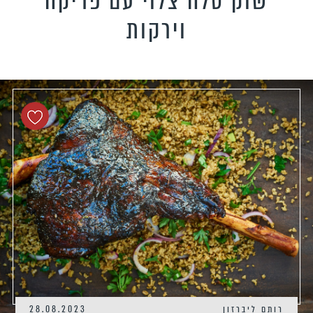
שוק טלה צלוי עם פריקה
טידות וקישים
וירקות
כונים צמחוניים
כונים טבעוניים
כונים לילדים
פיל את האורחים
נונות
רותם ליברזון
28.08.2023