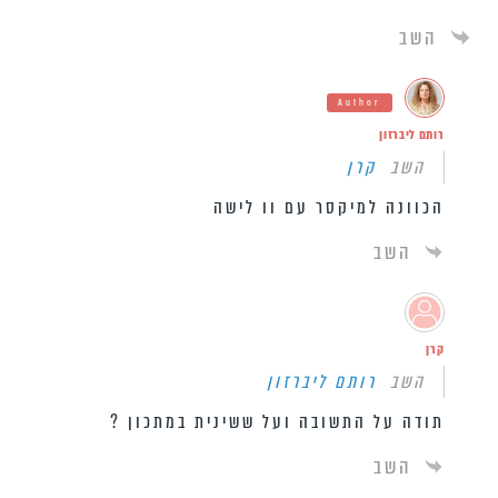
השב
Author
רותם ליברזון
השב
קרן
הכוונה למיקסר עם וו לישה
השב
קרן
השב
רותם ליברזון
תודה על התשובה ועל ששינית במתכון ?
השב