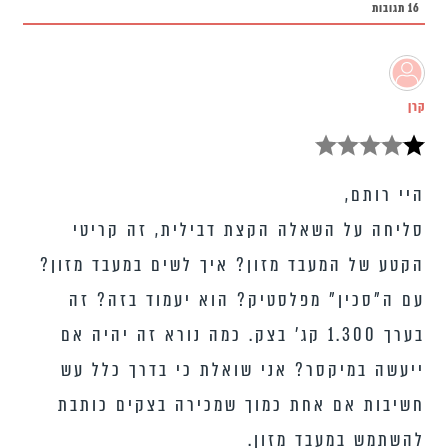
16
תגובות
קרן
היי רותם,
סליחה על השאלה הקצת דבילית, זה קריטי
הקטע של המעבד מזון? איך לשים במעבד מזון?
עם ה”סכין” מפלסטיק? הוא יעמוד בזה? זה
בערך 1.300 קג’ בצק. כמה נורא זה יהיה אם
ייעשה במיקסר? אני שואלת כי בדרך כלל עש
חשיבות אם אחת כמוך שמכירה בצקים כותבת
להשתמש במעבד מזון.