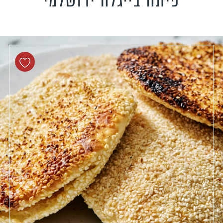
פיתה בייגלה ירושלמי
טידות וקישים
כונים צמחוניים
כונים טבעוניים
כונים לילדים
פיל את האורחים
נונות