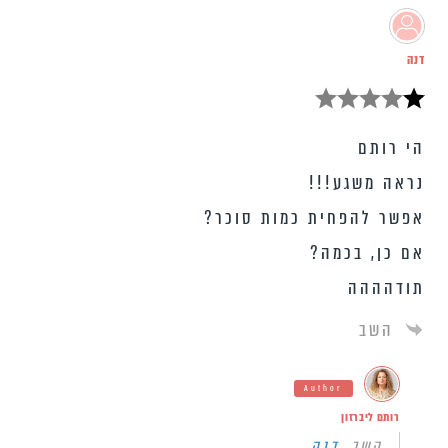
דנה
הי רותם
נראה משגע!!!
אפשר להפחית כמות סוכר?
אם כן, בכמה?
תודהההה
השב
Author
רותם ליברזון
השב
דנה