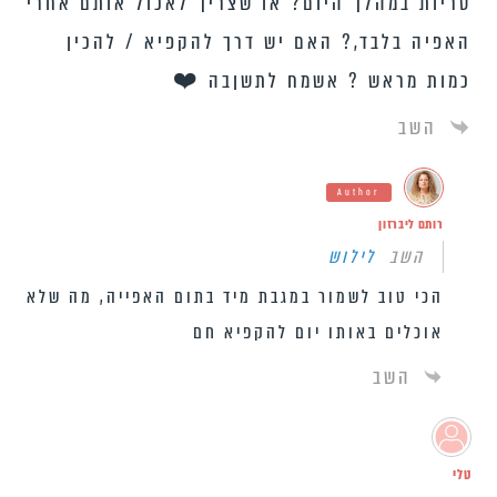
טריות במהלך היום? או שצריך לאכול אותם אחרי
האפיה בלבד,? האם יש דרך להקפיא / להכין
כמות מראש ? אשמח לתשןבה ❤️
השב
Author
רותם ליברזון
השב
לילוש
הכי טוב לשמור במגבת מיד בתום האפייה, מה שלא
אוכלים באותו יום להקפיא חם
השב
טלי