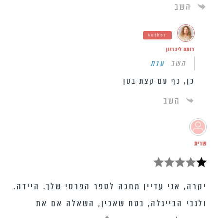
השב
Author
רותם ליברזון
השב
ענת
כן, כף עם קצת בטן
השב
שרית
יקרה, אני עדיין מחכה לספר הפרסי שלך. היידה.
ולגבי הבייגלה, בטח שאכין, השאלה אם את