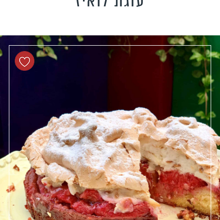
עוגת לואיז
טידות וקישים
כונים צמחוניים
כונים טבעוניים
כונים לילדים
פיל את האורחים
נונות