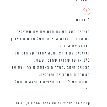
7
להרכבה:
מניחים מעל העוגה הבחושה את השזיפים
עם הריבה בצורה אחידה. מעל מניחים באופן
מרושל את המרנג.
מכניסים לעוד חצי שעה לתנור על חום של
170 או עד שמרנג שחום ועשוי.
מצננים היטב ,מפדרים באבקת סוכר ורק אז
משחררים מהתבנית ופורסים.
העוגה מעולה ביום האפיה ובמילא תתחסל
מיד
קטגוריות:
להפיל את האורחים
,
מתכונים
,
עוגות