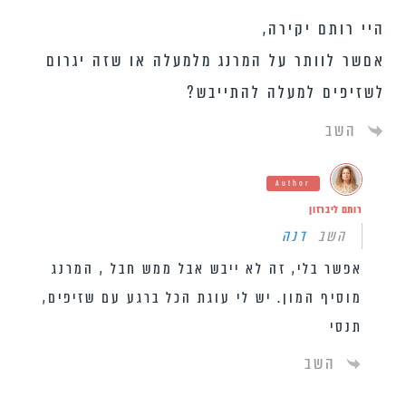
היי רותם יקירה,
אםשר לוותר על המרנג מלמעלה או שזה יגרום
לשזיפים למעלה להתייבש?
השב
Author
רותם ליברזון
השב
דנה
אפשר בלי, זה לא ייבש אבל ממש חבל , המרנג
מוסיף המון. יש לי עוגת הכל ברגע עם שזיפים,
תנסי
השב