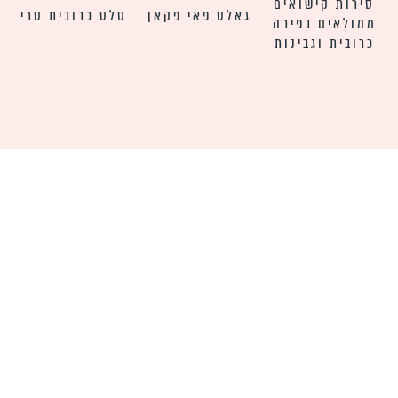
סירות קישואים
גאלט פאי פקאן
סלט כרובית טרי
ממולאים בפירה
כרובית וגבינות