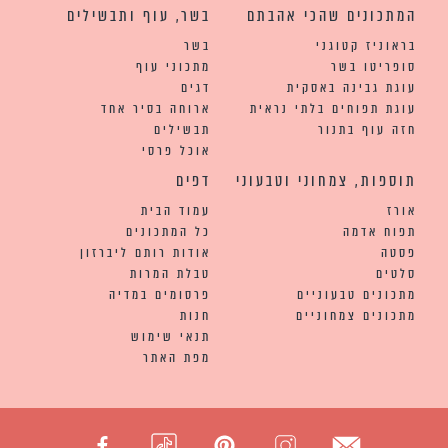
המתכונים שהכי אהבתם
בשר, עוף ותבשילים
בראוניז קטוגני
בשר
סופריטו בשר
מתכוני עוף
עוגת גבינה באסקית
דגים
עוגת תפוחים בלתי נראית
ארוחה בסיר אחד
חזה עוף בתנור
תבשילים
אוכל פרסי
תוספות, צמחוני וטבעוני
דפים
אורז
עמוד הבית
תפוח אדמה
כל המתכונים
פסטה
אודות רותם ליברזון
סלטים
טבלת המרות
מתכונים טבעוניים
פרסומים במדיה
מתכונים צמחוניים
חנות
תנאי שימוש
מפת האתר