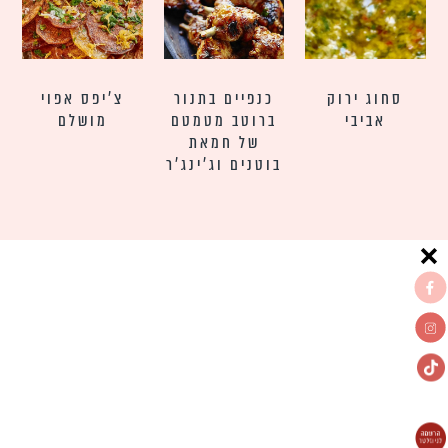
סחוג ירוק
כנפיים בתנור
צ׳יפס אפוי
אביבי
ברוטב מטמטם
מושלם
של חמאת
בוטנים וג’ינג’ר