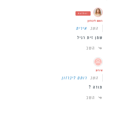
Author
רותם ליברזון
השב
אירית
שמן זית רגיל
השב
אירית
השב
רותם ליברזון
תודה ?
השב