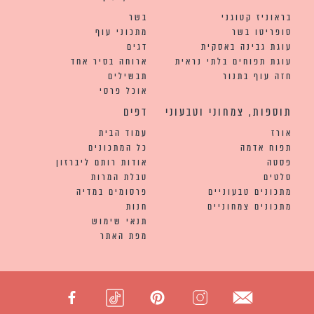
בראוניז קטוגני
בשר
סופריטו בשר
מתכוני עוף
עוגת גבינה באסקית
דגים
עוגת תפוחים בלתי נראית
ארוחה בסיר אחד
חזה עוף בתנור
תבשילים
אוכל פרסי
תוספות, צמחוני וטבעוני
דפים
אורז
עמוד הבית
תפוח אדמה
כל המתכונים
פסטה
אודות רותם ליברזון
סלטים
טבלת המרות
מתכונים טבעוניים
פרסומים במדיה
מתכונים צמחוניים
חנות
תנאי שימוש
מפת האתר