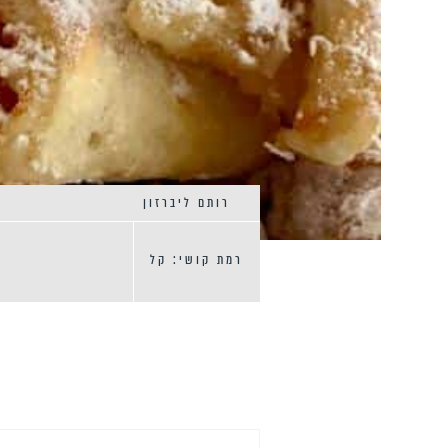
רותם ליברזון
רמת קושי: קל