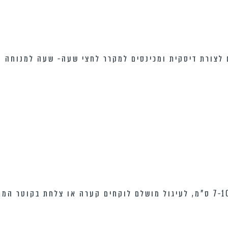
ם לצורת דיסקית ומכינסים למקרר לחצי שעה- שעה למנוחה
מרדדים כל רבע לעיגול בקוטר 7-10 ס”מ, לעיגול מושלם לוקחים קערה או צל