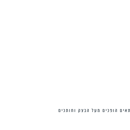
חת בקוטר המתאים הופכים מעל הבצק וחותכים