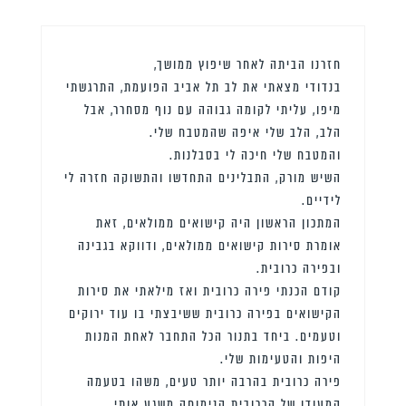
חזרנו הביתה לאחר שיפוץ ממושך,
בנדודי מצאתי את לב תל אביב הפועמת, התרגשתי
מיפו, עליתי לקומה גבוהה עם נוף מסחרר, אבל
הלב, הלב שלי איפה שהמטבח שלי.
והמטבח שלי חיכה לי בסבלנות.
השיש מורק, התבלינים התחדשו והתשוקה חזרה לי
לידיים.
המתכון הראשון היה קישואים ממולאים, זאת
אומרת סירות קישואים ממולאים, ודווקא בגבינה
ובפירה כרובית.
קודם הכנתי פירה כרובית ואז מילאתי את סירות
הקישואים בפירה כרובית ששיבצתי בו עוד ירוקים
וטעמים. ביחד בתנור הכל התחבר לאחת המנות
היפות והטעימות שלי.
פירה כרובית בהרבה יותר טעים, משהו בטעמה
המעודן של הכרובית הנימוחה משגע אותי.