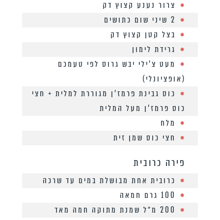
צרור נענע קצוץ דק
2 שיני שום כתושים
בצל קטן קצוץ דק
גרידת לימון
מעט צ׳ילי יבש גרוס לפי טעמכם
(אופציונלי)
כוס גבינת פרמז׳ן מגוררת למלית + חצי
כוס פרמז׳ן מעל המלית
מלח
חצי כוס שמן זית
פירה כרובית
כרובית אחת מבושלת במים עד שרכה
100 גרם חמאה
200 מ״ל שמנת מתוקה חמה מאד