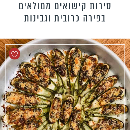
סירות קישואים ממולאים
טידות וקישים
כונים צמחוניים
בפירה כרובית וגבינות
כונים טבעוניים
כונים לילדים
פיל את האורחים
נונות