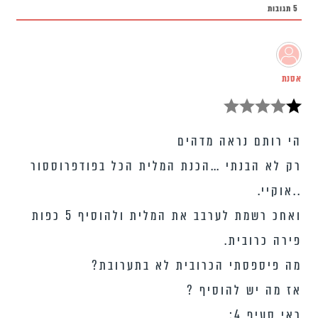
5
תגובות
אסנת
הי רותם נראה מדהים
רק לא הבנתי …הכנת המלית הכל בפודפרוססור
..אוקיי.
ואחכ רשמת לערבב את המלית ולהוסיף 5 כפות
פירה כרובית.
מה פיספסתי הכרובית לא בתערובת?
אז מה יש להוסיף ?
ראי סעיף 4: