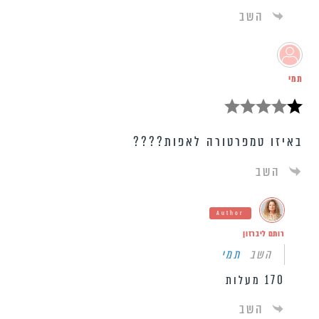
השב
תמי
באיזו טמפרטורה לאפות????
השב
Author
רותם ליברזון
השב
תמי
170 מעלות
השב