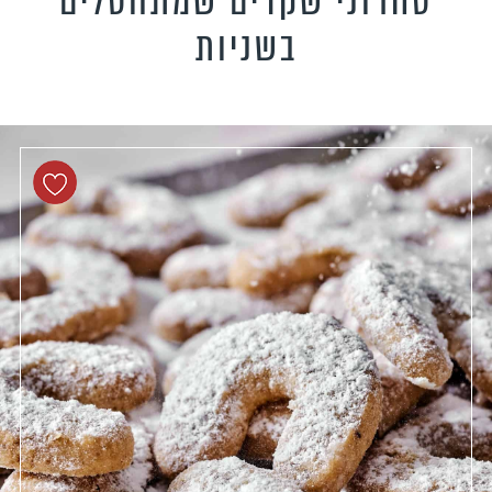
סהרוני שקדים שמתחסלים
טידות וקישים
בשניות
כונים צמחוניים
כונים טבעוניים
כונים לילדים
פיל את האורחים
נונות