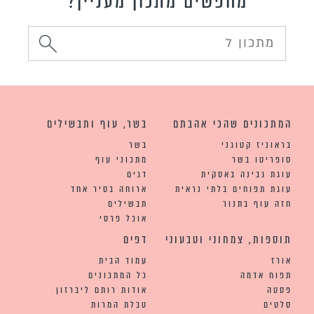
מחפשים מתכון מעניין?
המתכונים שהכי אהבתם
בשר, עוף ותבשילים
בראוניז קטוגני
בשר
סופריטו בשר
מתכוני עוף
עוגת גבינה באסקית
דגים
עוגת תפוחים בלתי נראית
ארוחה בסיר אחד
חזה עוף בתנור
תבשילים
אוכל פרסי
תוספות, צמחוני וטבעוני
דפים
אורז
עמוד הבית
תפוח אדמה
כל המתכונים
פסטה
אודות רותם ליברזון
סלטים
טבלת המרות