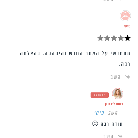
סיסי
תתחדשי על האתר החדש והיפהפה. בהצלחה
רבה.
השב
Author
רותם ליברזון
השב
סיסי
תודה רבה 🙂
השב