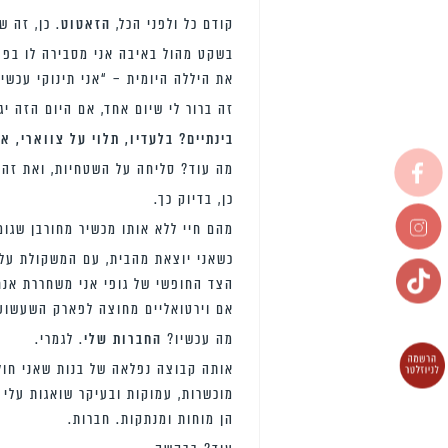
קודם כל ולפני הכל,
הזאטוט
. כן, זה 
בשקט מהול באיבה אני מסבירה לו בפעם
את היללה היומית – “אני תינוקי עכשיו 
זה ברור לי שיום אחד, אם היום הזה יגיע, אלך לי חופש
בינתיים? בלעדיו, תלוי על צווארי, אינ
מה עוד? סליחה על השטחיות, ואת זה 
כן, בדיוק כך.
מהם חיי ללא אותו מכשיר מחורבן שגומ
כשאני יוצאת מהבית, עם המשקולת על 
הצד החופשי של גופי אני משחררת אנחה
אם וירטואליים מחוצה לפארק השעשוע
מה עכשיו?
החברות שלי
. לגמרי.
אותה קבוצה נפלאה של בנות שאני חולה
מוכשרות, עמוקות ובעיקר שואגות עלי 
הן מוחות ומנתקות. חברות.