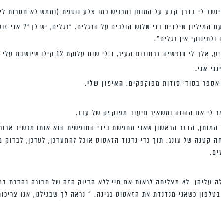
שיושב לי בדרך קבע על המותן ומרגיש כמו צלע נוספת (וממש לא חסרות לי
 המיליון שילדים בני שלוש הולכים על הרגלים. “רגלים, יש לך”? אני זו
ולתינוקי אין רגלים”.
יה ברחובות העיר, ובלי שום עלוקת 12 קילו שיושבת עלי קבע, ארגיש נהדרת.
ני אני.
אספר בסודי סודות מפוקפקים.
האיפון שלי
.
ר לי את ההווה ומשאיר תיעוד מפוקפק של עבר.
המותן, הדבר הראשון שאני מחפשת בידי החופשית הוא אותו מכשיר ארור.
 קטנה של עונג. תוך כדי נדנוד הזאטוט אוכל להתעדכן, לעדכן, לבדוק מ
ים.
 עליהן. לא מצליחה לראות את חיי ללא הדיוק הזה של חבורה נהדרת במי
בטלפון כשאני מנדנדת את הזאטוט בגינה. ” נראה לך שבגילנו, אנו צריכו