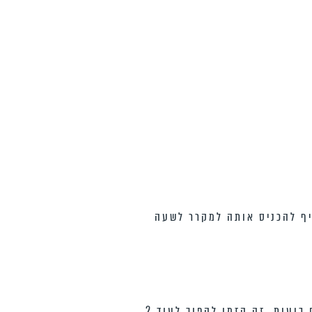
יף להכניס אותה למקרר לשעה
למחבת חמה מאד עם מעט חמאה יוצקים מעט (כחצי מצקת) מהתערובת ומחכים עד שנוצרים בועות. זה הזמן להפוך לעוד 2