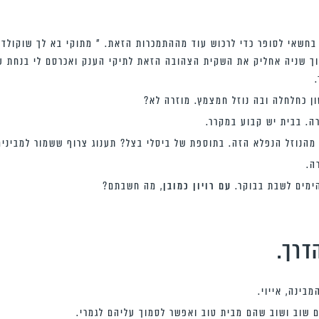
בחשאי לסופר כדי לרכוש עוד מההתמכרות הזאת. ” מתוקי בא לך שוקולד
תוך שניה אחליק את השקית הצהובה הזאת לתיקי הענק ואכרסם לי בנחת ע
ן כחלחלה ובה נוזל חמצמץ. מוזרה לא?
ה. בבית יש קבוע במקרר.
מהנוזל הנפלא הזה. בתוספת של ביסלי בצל? תענוג צרוף ששמור למבינים
ה.
הימים לשבת בבוקר.
עם רויון כמובן
, מה חשבתם?
דרך
.
בינה, אייוי.