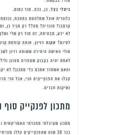
עוד? בבקשה.
ביסלי בצל
. כן. ככה. סוד כמוס.
בלוגרית אוכל שמלהטת במטבח, נכנסת 
קרמבו? סוכריה? מה?? רק תגיד כן, ו
לא ידע, מבטיחה, זה סוד רק שלי ושלך.
לסיום?
אקנה רויון
. אותה קופסת קרטו
אולי האישה היחידה ששותה רויון לשכר
לאחת יהיה בקבוק שמפניה מצונן ולי? 
והאם אשחרר אתכם בלי מתכון? לא יקר
קבלו את הפנקייקים הכי, אבל הכי מד
נשיקות חברים.
מתכון לפנקייק סוף ה
מתכון שקיבלתי מחברתי האמריקאית והמ
כבר 20 שנה שהפנקייקים הללו מוכיחים שוב ושוב שהם מבית טוב ואפשר לסמוך עליהם לגמרי.