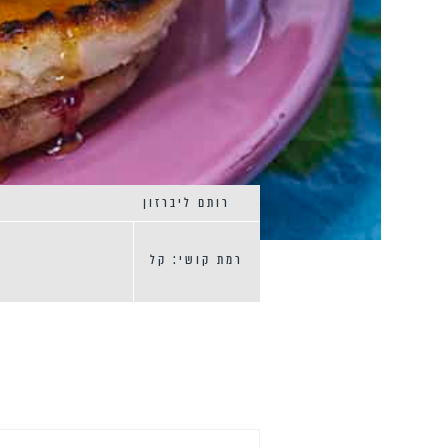
רותם ליברזון
רמת קושי: קל