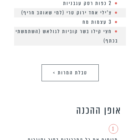
2 כפות רסק עגבניות
צ’ילי אחד ירוק טרי (למי שאוהב חריף)
3 עצמות מח
חצי קילו בשר קוביות לגולאש (השתמשתי
בכתף)
טבלת המרות >
אופן ההכנה
1
מניחים את כל המרכיבים בסיר וסוגרים,