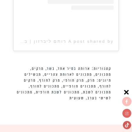
A post shared by רותם ליברזון | בלוג אוכל (@rotem_lieberson)
קטגוריות:
ארוחה בסיר אחד
,
בשר
,
מרקים
,
מתכונים
,
מתכונים לארוחת צהריים
,
תבשילים
תיוגים:
מרק
,
מרק חורפי
,
מרק לחורף
,
מרקים
לחורף
,
מתכונים חורפיים
,
מתכונים לחורף
,
מתכונים לשבת
,
מתכונים לשבת חורפית
,
מתכונים
לשישי בערב
,
שעועית