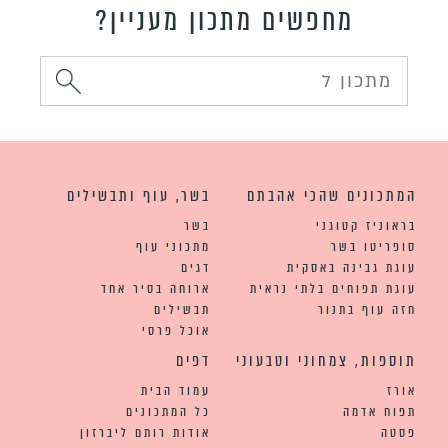
מחפשים מתכון מעניין?
המתכונים שהכי אהבתם
בשר, עוף ותבשילים
בראוניז קטוגני
בשר
סופריטו בשר
מתכוני עוף
עוגת גבינה באסקית
דגים
עוגת תפוחים בלתי נראית
ארוחה בסיר אחד
חזה עוף בתנור
תבשילים
אוכל פרסי
תוספות, צמחוני וטבעוני
דפים
אורז
עמוד הבית
תפוח אדמה
כל המתכונים
פסטה
אודות רותם ליברזון