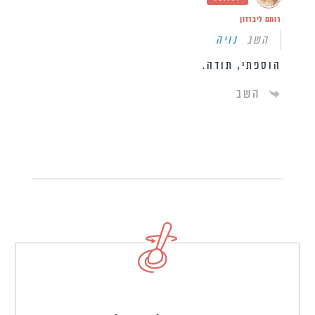
רותם ליברזון
השב
נויה
הוספתי, תודה.
השב