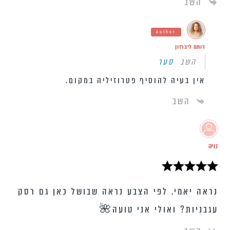
השב
Author
רותם ליברזון
השב
סער
אין בעיה להוסיף פטרוזיליה במקום.
השב
נויה
נראה יאמי. לפי הצבע נראה שבושל כאן גם רסק
עגבניות? ואולי אני טועה🌺