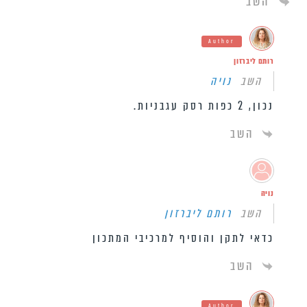
השב
Author
רותם ליברזון
השב
נויה
נכון, 2 כפות רסק עגבניות.
השב
נויה
השב
רותם ליברזון
כדאי לתקן והוסיף למרכיבי המתכון
השב
Author