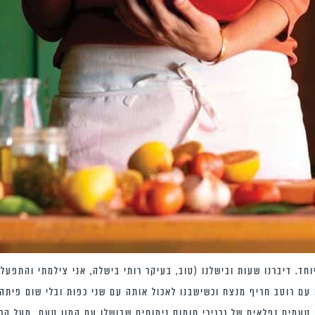
חד. דיברנו שעות ובישלנו (טוב, בעיקר רותי בישלה, אני צילמתי והתפעלת
ם רוטב חריף מנצח וכשישבנו לאכול אותה עם שני כפות ובלי שום פיתה 
עמים נפלאים של גרגירי חומוס נימוחים שבושלו עם המון טעם. מעל הכל