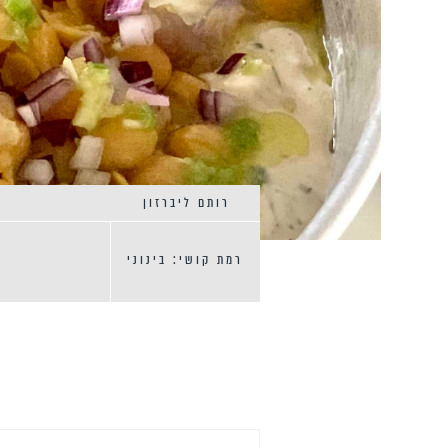
רותם ליברזון
רמת קושי: בינוני