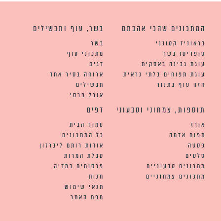
המתכונים שהכי אהבתם
בשר, עוף ותבשילים
בראוניז קטוגני
בשר
סופריטו בשר
מתכוני עוף
עוגת גבינה באסקית
דגים
עוגת תפוחים בלתי נראית
ארוחה בסיר אחד
חזה עוף בתנור
תבשילים
אוכל פרסי
תוספות, צמחוני וטבעוני
דפים
אורז
עמוד הבית
תפוח אדמה
כל המתכונים
פסטה
אודות רותם ליברזון
סלטים
טבלת המרות
מתכונים טבעוניים
פרסומים במדיה
מתכונים צמחוניים
חנות
תנאי שימוש
מפת האתר