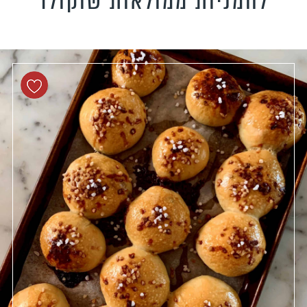
לחמניות ממולאות שוקולד
טידות וקישים
כונים צמחוניים
כונים טבעוניים
כונים לילדים
פיל את האורחים
נונות