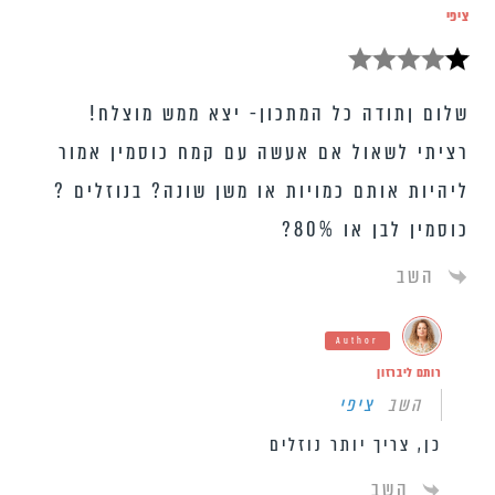
ציפי
שלום ןתודה כל המתכון- יצא ממש מוצלח!
רציתי לשאול אם אעשה עם קמח כוסמין אמור
ליהיות אותם כמויות או משן שונה? בנוזלים ?
כוסמין לבן או 80%?
השב
Author
רותם ליברזון
השב
ציפי
כן, צריך יותר נוזלים
השב