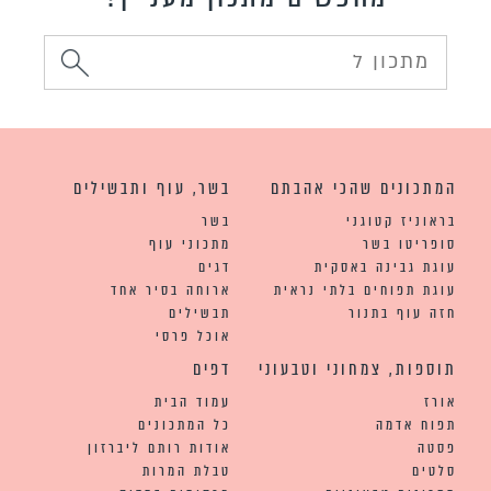
המתכונים שהכי אהבתם
בשר, עוף ותבשילים
בראוניז קטוגני
בשר
סופריטו בשר
מתכוני עוף
עוגת גבינה באסקית
דגים
עוגת תפוחים בלתי נראית
ארוחה בסיר אחד
חזה עוף בתנור
תבשילים
אוכל פרסי
תוספות, צמחוני וטבעוני
דפים
אורז
עמוד הבית
תפוח אדמה
כל המתכונים
פסטה
אודות רותם ליברזון
סלטים
טבלת המרות