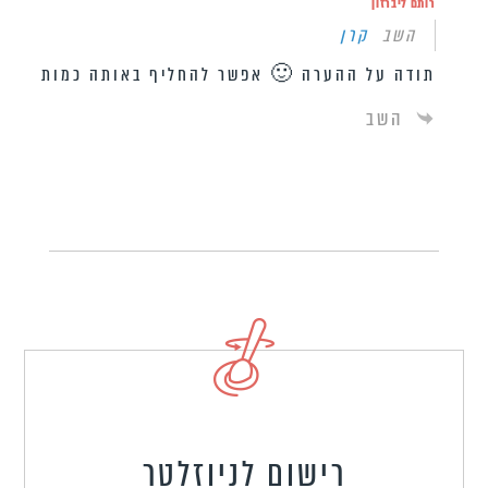
רותם ליברזון
השב
קרן
תודה על ההערה 🙂 אפשר להחליף באותה כמות
השב
רישום לניוזלטר