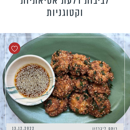
לביבות דלעת אסיאתיות
טידות וקישים
וקטוגניות
כונים צמחוניים
כונים טבעוניים
כונים לילדים
פיל את האורחים
נונות
רותם ליברזון
13.12.2022