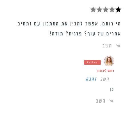
הי רותם, אפשר להכין את המתכון עם נתחים
אחרים של עוף? פרגית? תודה!
השב
Author
רותם ליברזון
השב
זהבה
כן
השב