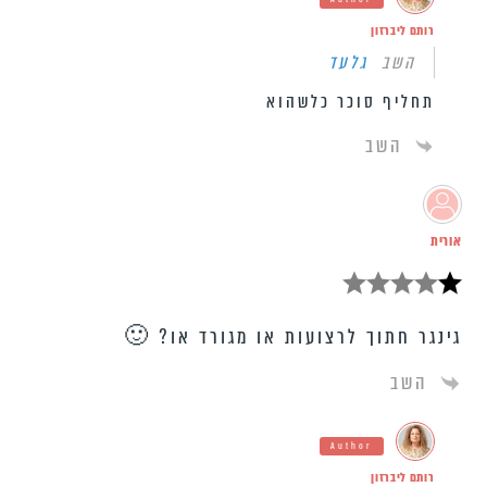
רותם ליברזון
השב
גלעד
תחליף סוכר כלשהוא
השב
אורית
גינגר חתוך לרצועות או מגורד או? 🙂
השב
Author
רותם ליברזון