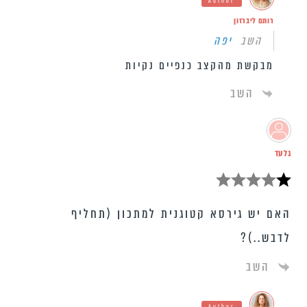
Author
רותם ליברזון
השב
יפה
מבקשת מהקצב כנפיים נקיות
השב
גלעד
האם יש גירסא קטוגנית למתכון (תחליף
לדבש..)?
השב
Author