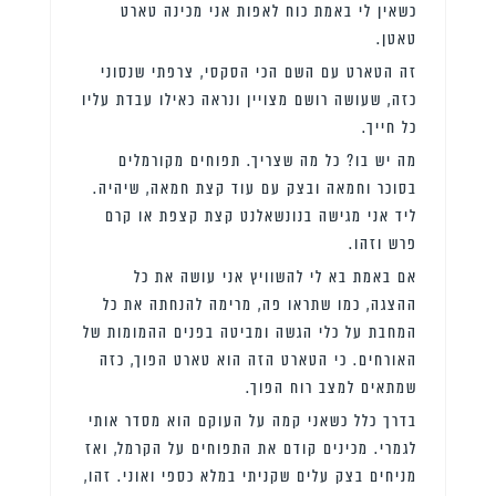
כשאין לי באמת כוח לאפות אני מכינה טארט
טאטן.
זה הטארט עם השם הכי הסקסי, צרפתי שנסוני
כזה, שעושה רושם מצויין ונראה כאילו עבדת עליו
כל חייך.
מה יש בו? כל מה שצריך. תפוחים מקורמלים
בסוכר וחמאה ובצק עם עוד קצת חמאה, שיהיה.
ליד אני מגישה בנונשאלנט קצת קצפת או קרם
פרש וזהו.
אם באמת בא לי להשוויץ אני עושה את כל
ההצגה, כמו שתראו פה, מרימה להנחתה את כל
המחבת על כלי הגשה ומביטה בפנים ההמומות של
האורחים. כי הטארט הזה הוא טארט הפוך, כזה
שמתאים למצב רוח הפוך.
בדרך כלל כשאני קמה על העוקם הוא מסדר אותי
לגמרי. מכינים קודם את התפוחים על הקרמל, ואז
מניחים בצק עלים שקניתי במלא כספי ואוני. זהו,