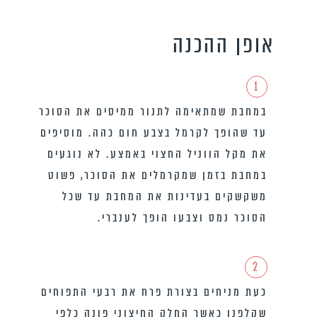
אופן ההכנה
1
במחבת שמתאימה לתנור ממיסים את הסוכר
עד שהופך לקרמל בצבע חום כהה. מוסיפים
את מקל הווניל החצוי באמצע. לא נוגעים
במחבת בזמן שמקרמלים את הסוכר, פשוט
משקשקים בעדינות את המחבת עד שכל
הסוכר נמס וצבעו הופך לענברי.
2
כעת מניחים בצורת פרח את רבעי התפוחים
שקלפנו כאשר החלק החיצוני פונה כלפי