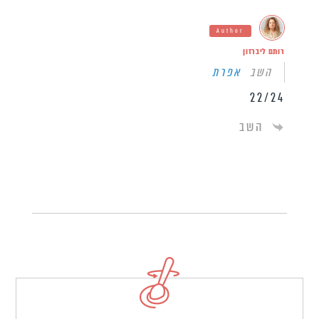
Author
רותם ליברזון
השב
אפרת
22/24
השב