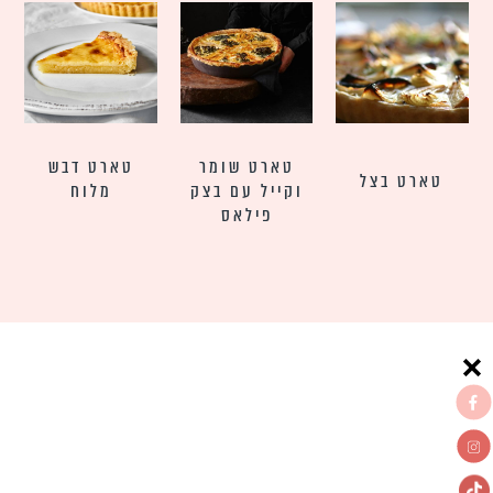
טארט שומר
טארט דבש
טארט בצל
וקייל עם בצק
מלוח
פילאס