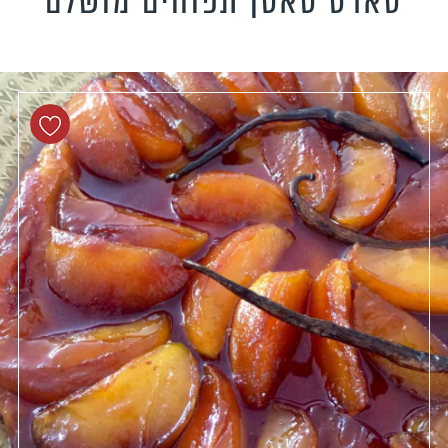
טארט טאטן תפוחים מושלם
טידות וקישים
כונים צמחוניים
כונים טבעוניים
כונים לילדים
פיל את האורחים
נונות