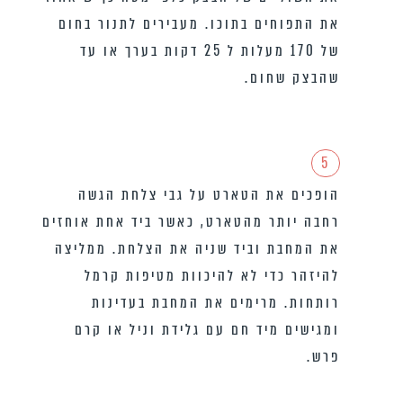
את התפוחים בתוכו. מעבירים לתנור בחום
של 170 מעלות ל 25 דקות בערך או עד
שהבצק שחום.
5
הופכים את הטארט על גבי צלחת הגשה
רחבה יותר מהטארט, כאשר ביד אחת אוחזים
את המחבת וביד שניה את הצלחת. ממליצה
להיזהר כדי לא להיכוות מטיפות קרמל
רותחות. מרימים את המחבת בעדינות
ומגישים מיד חם עם גלידת וניל או קרם
פרש.