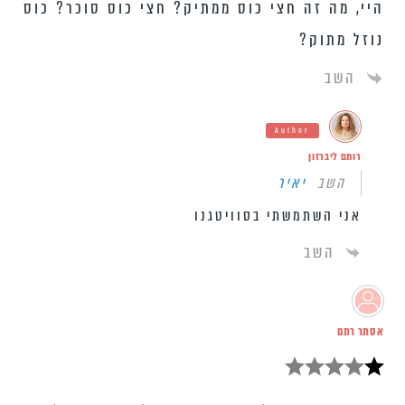
היי, מה זה חצי כוס ממתיק? חצי כוס סוכר? כוס
נוזל מתוק?
השב
Author
רותם ליברזון
השב
יאיר
אני השתמשתי בסוויטגנו
השב
אסתר רתם