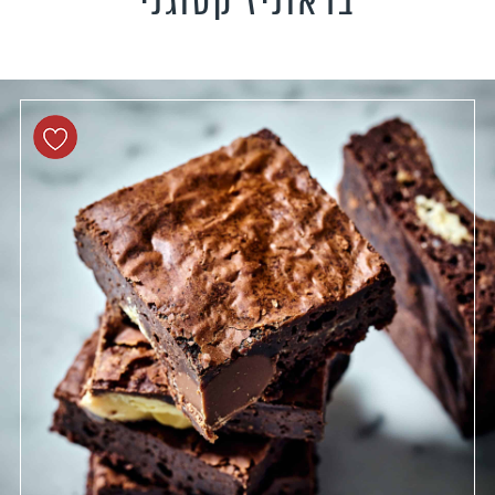
בראוניז קטוגני
טידות וקישים
כונים צמחוניים
כונים טבעוניים
כונים לילדים
פיל את האורחים
נונות