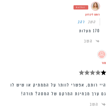
Author
רותם ליברזון
השב
רהב
170 מעלות
השב
מור
היי רותם, אפשרי לוותר על הממתיק או שיש לו
גם ערך מבחינת המרקם של המסה? תודה!
השב