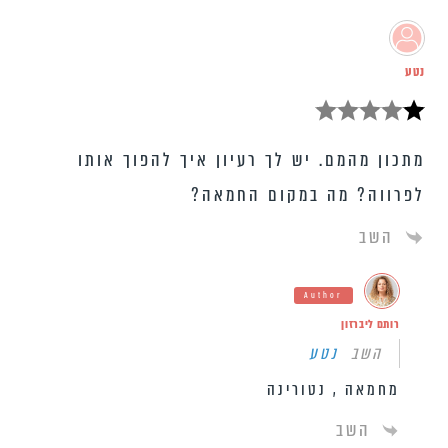
נטע
מתכון מהמם. יש לך רעיון איך להפוך אותו
לפרווה? מה במקום החמאה?
השב
Author
רותם ליברזון
השב
נטע
מחמאה , נטורינה
השב