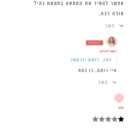
אפשר להמיר את החמאה בחמאת גהי?
תודה רבה.
השב
Author
רותם ליברזון
השב
רותם יזרעאל
היי רותם, כן בטח
השב
יאיר