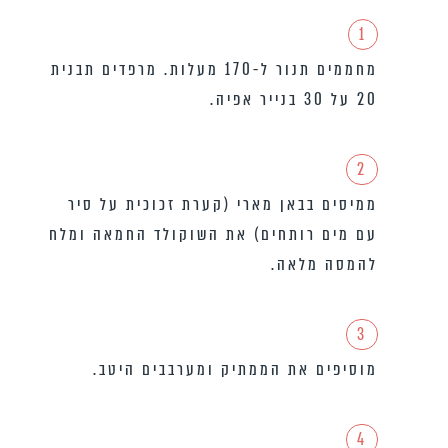
1
מחממים תנור ל-170 מעלות. מרפדים תבנית
20 על 30 בנייר אפיה.
2
ממיסים בבאן מארי (קערת זכוכית על סיר
עם מים רותחים) את השוקולד החמאה ומלח
להמסה מלאה.
3
מוסיפים את הממתיק ומערבבים היטב.
4