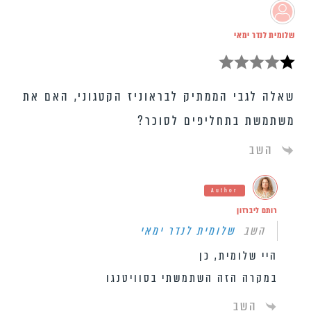
שלומית לנדר ימאי
שאלה לגבי הממתיק לבראוניז הקטגוני, האם את
משתמשת בתחליפים לסוכר?
השב
Author
רותם ליברזון
השב
שלומית לנדר ימאי
היי שלומית, כן
במקרה הזה השתמשתי בסוויטנגו
השב