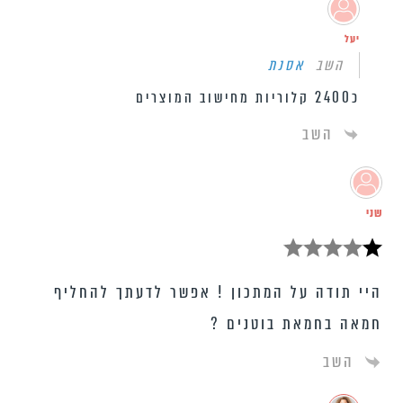
יעל
השב
אסנת
כ2400 קלוריות מחישוב המוצרים
השב
שני
היי תודה על המתכון ! אפשר לדעתך להחליף
חמאה בחמאת בוטנים ?
השב