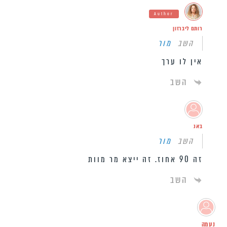
Author
רותם ליברזון
השב
מור
אין לו ערך
השב
באנ
השב
מור
זה 90 אחוז. זה ייצא מר מוות
השב
נעמה