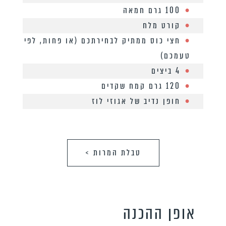
100 גרם חמאה
קורט מלח
חצי כוס ממתיק לבחירתכם (או פחות, לפי
טעמכם)
4 ביצים
120 גרם קמח שקדים
חופן נדיב של אגוזי לוז
טבלת המרות >
אופן ההכנה