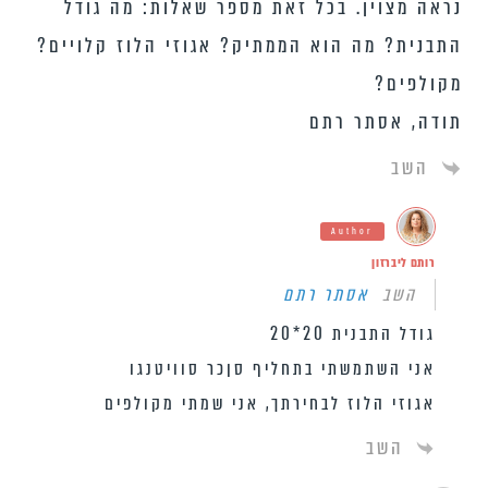
נראה מצוין. בכל זאת מספר שאלות: מה גודל
התבנית? מה הוא הממתיק? אגוזי הלוז קלויים?
מקולפים?
תודה, אסתר רתם
השב
Author
רותם ליברזון
השב
אסתר רתם
גודל התבנית 20*20
אני השתמשתי בתחליף סןכר סוויטנגו
אגוזי הלוז לבחירתך, אני שמתי מקולפים
השב