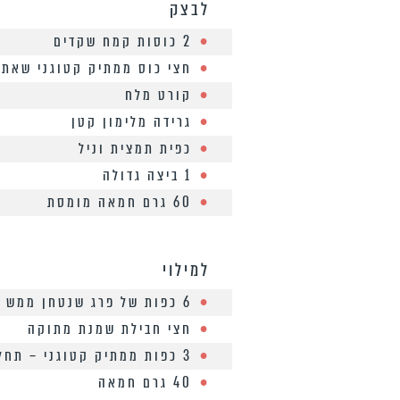
לבצק
2 כוסות קמח שקדים
חצי כוס ממתיק קטוגני שאתם
קורט מלח
גרידה מלימון קטן
כפית תמצית וניל
1 ביצה גדולה
60 גרם חמאה מומסת
למילוי
6 כפות של פרג שנטחן ממש עכשיו
חצי חבילת שמנת מתוקה
3 כפות ממתיק קטוגני – תחליף סוכר
40 גרם חמאה