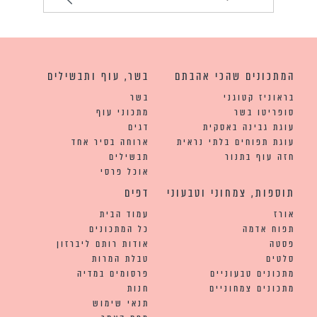
המתכונים שהכי אהבתם
בשר, עוף ותבשילים
בראוניז קטוגני
בשר
סופריטו בשר
מתכוני עוף
עוגת גבינה באסקית
דגים
עוגת תפוחים בלתי נראית
ארוחה בסיר אחד
חזה עוף בתנור
תבשילים
אוכל פרסי
תוספות, צמחוני וטבעוני
דפים
אורז
עמוד הבית
תפוח אדמה
כל המתכונים
פסטה
אודות רותם ליברזון
סלטים
טבלת המרות
מתכונים טבעוניים
פרסומים במדיה
מתכונים צמחוניים
חנות
תנאי שימוש