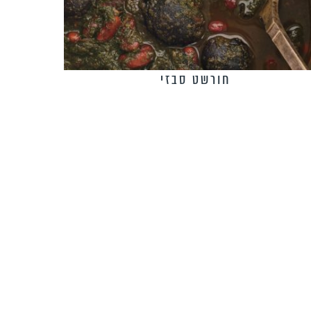
חורשט סבזי