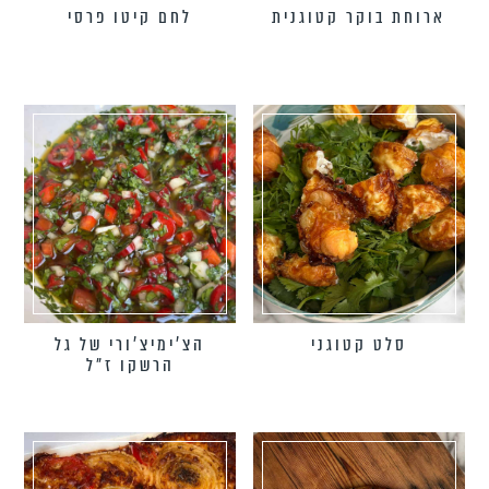
ארוחת בוקר קטוגנית
לחם קיטו פרסי
סלט קטוגני
הצ’ימיצ’ורי של גל
הרשקו ז״ל