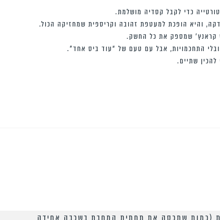
טורטייה כדי לקבל קסדיה מושלמת.
דקה, והיא הופכת למעטפת זהובה וקריספית שמחזיקה הכול.
ש קראנץ’ שמספק את כל החשק.
 ובלי התחכמויות, אבל עם טעם של “עוד ביס אחד”.
להכין שתיים.
ת (כמות שתכסה את תחתית המחבת בשכבה אחידה