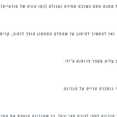
 מחבת חמה בשכבה אחידה ועגולה (כמו צורה של טורטייה).
 ואז להמשיך להיטגן עד שהחלק התחתון הופך לזהוב, קריספי
עליה מספר פרוסות צ’ילי.
כוסברה טרייה על הגבינה.
הגבינה לחצי (צורת חצי ירח), כך שהגבינה עוטפת את המילו