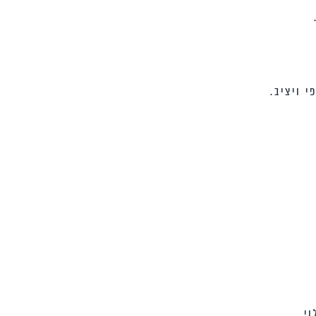
 ויציב.
י.