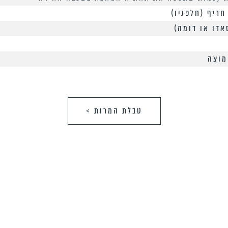
חריף (חלפניו)
אדו או דומה)
מוצה
טבלת המרות >