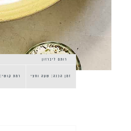
רותם ליברזון
זמן הכנה: שעה וחצי
רמת קושי: 