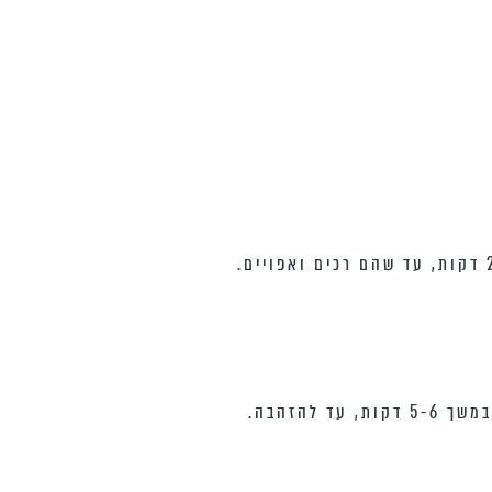
קולים את החצילים על אש גלויה או אופים בתנור שחומם מראש ל- 250 מעלות במשך כ- 20 דקות, עד שהם רכים ואפויים.