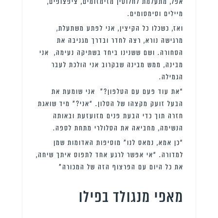
אפל, מתעלמת לחלוטין מזימזומים, ציפצופים,
מיילים וסימסומים.
ואז, כשכלו כל הקיצין, אני לפתע משתעלת,
מרגישה נורא, רצה לחדר ובדרך מגניבה את
הסחורה. ושם ששנינו ביחד בשתיקה נעימה, אני
מבינה, ממש מבינה שבקרוב אני הולכת לעבר
הגמילה.
“את עוד פעם עם הטלפון?” אני שומעת את
הבעל זועק מקצהו של הסלון. “אני?” מיד שואגת
חזרה תוך כדי הבעת פנים מזועזעת ובאותה
הנשימה, מחביאה את הסלולרי מתחת לספה.
“כן אמא, נמאס לנו” מוסיפות האדומות שמן
למדורה. “אי אפשר לרגע אחד לתפוס איתך שיחה,
את כל היום עם הפרצוף הזה של המכורה”
מאפי מנגולד בפילו