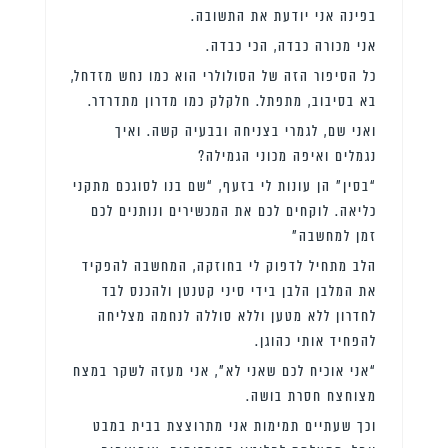
בפינה אני יודעת את התשובה.
אני מכורה כבדה, הכי כבדה.
כל הסיפור הזה של הסולולרי הוא כמו נחש מזדחל,
בא בסיבוב, מתפתל. חלקלק כמו מדרון מתדרדר.
ואני שם, לגמרי בצניחה ובבעיה קשה. ואיך
נגמלים ואיפה מכוני הגמילה?
“בסין” הן עונות לי בזעף, “שם בנו לסוגכם מתקני
כליאה. לוקחים לכם את המכשירים ונותנים לכם
זמן למחשבה”
הלב מתחיל לדפוק לי בחוזקה, המחשבה להפקיד
את המלבן הלבן בידי סיני קטנטן ולהכנס לבד
לחדרון ללא מטען וללא סוללה לנחמה מצליחה
להפחיד אותי כהוגן.
“אני אוכיח לכם שאני לא”, אני מעזה לשקר במצח
מצוחצח חסרת בושה.
וכך שעתיים תמימות אני מתרוצצת בבית במבט