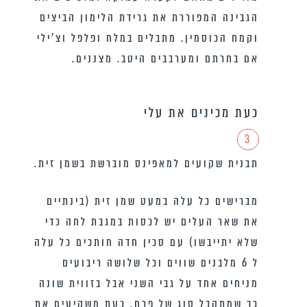
הגבינה המפוררת את גרידת הלימון הביצים
וקמח הכוסמין. מתבלים במלח ופלפל וצ’ילי
אם בחרתם ומערבבים היטב. מצננים.
כעת מכינים את עלי
3
תבנית שקועים למאפינס מוברשת בשמן זית.
מברישים כל עלה במעט שמן זית (בינתיים
את שאר העלים יש לכסות במגבת לחה כדי
שלא יתייבשו) עם סכין חדה חותכים כל עלה
ל 6 מלבנים שווים וכל שלושה ריבועים
מניחים אחד על גבי השני אבל בזווית שונה
כך שמתקבל סוג של פרח. כעת משקיעים את