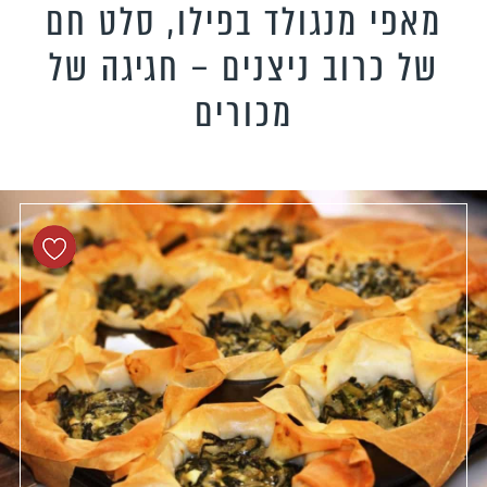
מאפי מנגולד בפילו, סלט חם
טידות וקישים
כונים צמחוניים
של כרוב ניצנים – חגיגה של
כונים טבעוניים
מכורים
כונים לילדים
פיל את האורחים
נונות