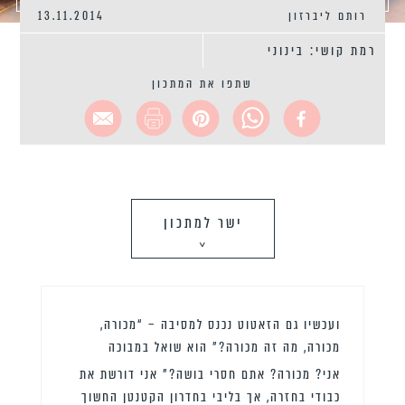
רותם ליברזון
13.11.2014
רמת קושי: בינוני
שתפו את המתכון
ישר למתכון
>
ועכשיו גם הזאטוט נכנס למסיבה – “מכורה,
מכורה, מה זה מכורה?” הוא שואל במבוכה
אני? מכורה? אתם חסרי בושה?” אני דורשת את
כבודי בחזרה, אך בליבי בחדרון הקטנטן החשוך