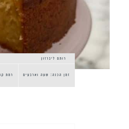
רותם ליברזון
זמן הכנה: שעה וארבעים
רמת קו