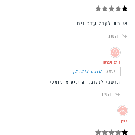
אשמח לקבל עדכונים
השב
רותם ליברזון
השב
טובה ביטרמן
תרשמי לבלוג, זה יגיע אוטומטי
השב
מעין