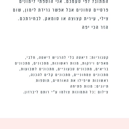
המתובל לפי טעמכם. אני הוספתי לימונים
פרסיים טחונים אבל אפשר גרידת לימון, שום
צילי, עירית קצוצה או סומאק. לבחירתכם.
הזר הכי יפה
קטגוריות:
דיאטה בלי להרגיש דיאטה
,
חלבי
,
מאפים וירקות
,
מנות ראשונות
,
מתכונים
,
מתכונים
בריאים
,
מתכונים טבעוניים
,
מתכונים לשבועות
,
מתכונים צמחוניים
,
מתכונים קלים להכנה
,
ראשונות שיפילו את האורחים
,
תוספות
תיוגים:
מנות פתיחה
צילום :כל התמונות צולמו ע”י רותם ליברזון.