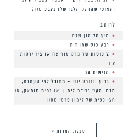
והאופי שהחלק הלבן שלו בצבע סגול
לרוטב
מיץ מלימון שלם
רבע כוס שמן זית
2 כוסות של מרק עוף צח או ציר ירקות
צח
מגישים עם
גביע יוגורט יוני – מתובל לפי טעמכם,
מלח מעט גרידת לימון או כפית סומאק, או
חצי כפית של לימון פרסי טחון
טבלת המרות >