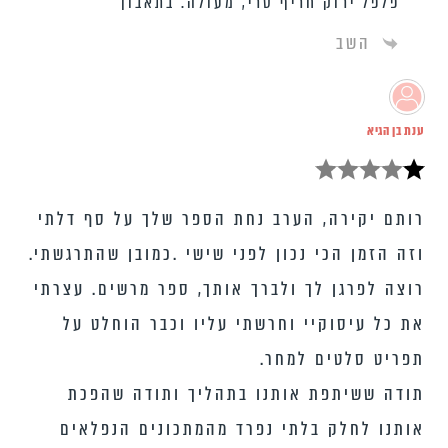
פלפל ירוק חריף טרי, מעולה. בתאבון
השב
ענת בן הגיא
רותם יקירה, הערב נחת הספר שלך על סף דלתי
וזה הזמן הכי נכון לפני שישי .כמובן שהתרגשתי.
רוצה לפרגן לך ולברך אותך, ספר מרשים. עצרתי
את כל עיסוקיי וחרשתי עליו וכבר הוחלט על
תפריט סלטים למחר.
תודה ששיתפת אותנו בתהליך ותודה שהפכת
אותנו לחלק בלתי נפרד מהמתכונים הנפלאים