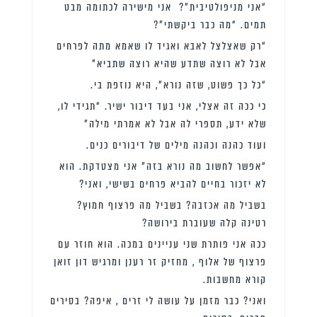
“אני מניפולטיבית”? אני מישירה לכתומה מבט
תמים. “מה כבר ביקשתי”?
“רק שאצלצל לאבא ואגיד לו שאמא מתה לפרחים
אבל לא רוצה שתדע שהיא רוצה שתביא”
“כל כך פשוט, שזה נורא”, היא נוזפת בי.
כי ככה זה אצלי, אני בעד דיבור ישיר. “תגידי לו,
שלא ידע, תספרי לה אבל לא אמרתי מילה”
ועוד כהנה וכהנה מילים של דיבורים כנים.
“אפשר לחשוב מה נורא בזה” אני מצטדקת. הוא
לא יזכור בחיים להביא פרחים בשישי, ואני?
בשביל מה אכזבה? בשביל מה פרצוף חמוץ?
רטינה קלה שעוברת בירושה?
ככה אני פותרת שני עניינים במכה. הוא חוזר עם
פרצוף של אלוף , מחזיק זר רענן ומרגיש דון זואן
קורא מחשבות.
ואני? כבר מזמן על עושה לי זרים , איפה? בסירים