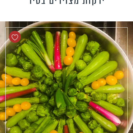
ירקות מצוירים בסיר
טידות וקישים
כונים צמחוניים
כונים טבעוניים
כונים לילדים
פיל את האורחים
נונות